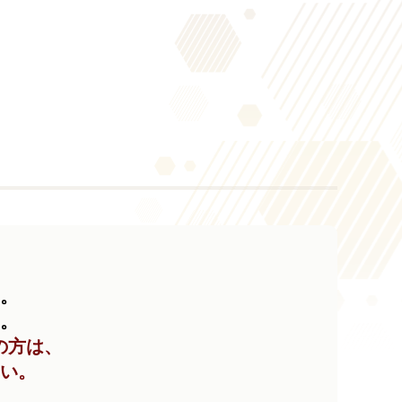
い。
い。
の方は、
い。