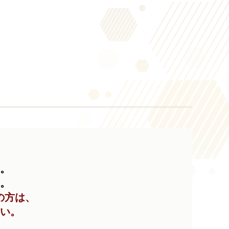
い。
い。
の方は、
い。