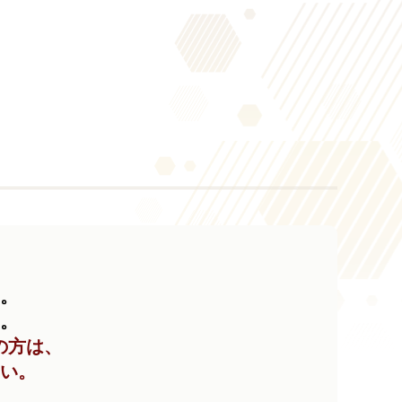
い。
い。
の方は、
い。