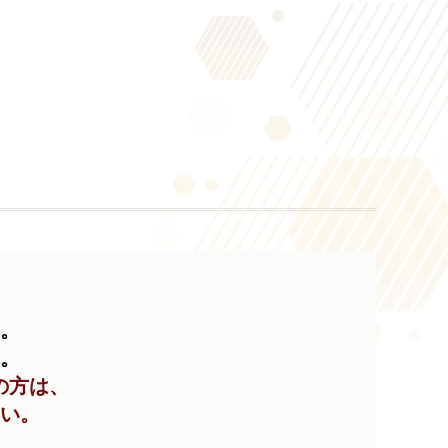
い。
い。
の方は、
い。